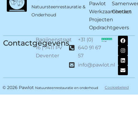
Pawlot
Samenwer
Natuursteenrestauratie &
Werkzaamheden
Contact
Onderhoud
Projecten
Opdrachtgevers
Bagijnenstraat
+31 (0)
Contactgegevens
16 | 7411 PV
640 91 67
Deventer
57
info@pawlot.nl
© 2026 Pawlot
Cookiebeleid
Natuursteenrestauratie en onderhoud