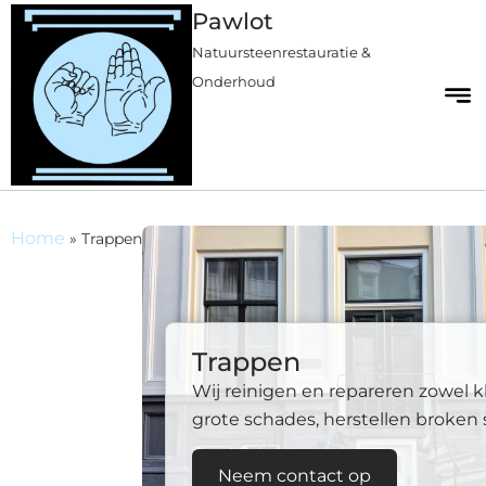
Pawlot
Natuursteenrestauratie &
Onderhoud
Home
»
Trappen
Trappen
Wij reinigen en repareren zowel kl
grote schades, herstellen broken
Neem contact op