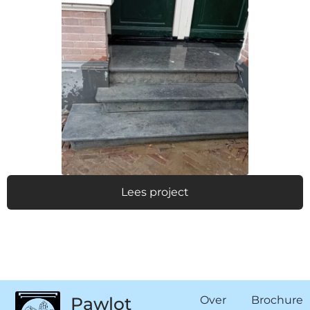
Lees project
Pawlot
Over
Brochure