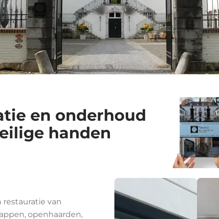
ratie en onderhoud
veilige handen
 restauratie van
trappen, openhaarden,