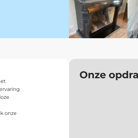
Onze opdra
het
ervaring
loze
jk onze